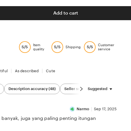
Add to cart
Item
Customer
5/5
5/5
5/5
Shipping
quality
service
tiful
As described
Cute
Suggested
Description accuracy (48)
Seller service (19)
Sizing & Fit (1
Narmo
Sep 17, 2025
 banyak, juga yang paling penting itungan