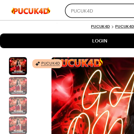
Skip
Search
PUCUK4D
to
for
Content
items
or
PUCUK4D
PUCUK4D
shops
LOGIN
PUCUK4D