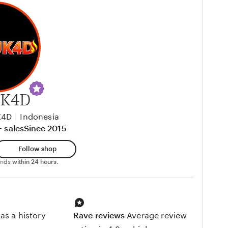
UK4D
K4D
|
Indonesia
 sales
Since 2015
Follow shop
ponds
within 24 hours.
as a history
Rave reviews
Average review