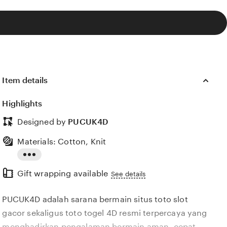
Item details
Highlights
Designed by
PUCUK4D
Materials: Cotton, Knit
0)
Value (9)
Comfort (8)
Ease of use (2)
Condition (1)
Read
Gift wrapping available
the
See details
full
PUCUK4D adalah sarana bermain situs toto slot
description
gacor sekaligus toto togel 4D resmi terpercaya yang
menghadirkan pengalaman bermain aman, cepat,